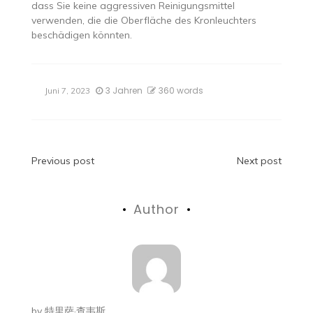
dass Sie keine aggressiven Reinigungsmittel
verwenden, die die Oberfläche des Kronleuchters
beschädigen könnten.
3 Jahren
360 words
Juni 7, 2023
Beitragsnavigation
Previous post
Next post
Author
by
特里萨·查韦斯