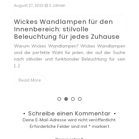
August 27, 2023
3 Jahren
pen für den
Taklampa über dem
lvolle
Küchentisch: Eine stil
 jedes Zuhause
Beleuchtungslösung
pen? Wickes Wandlampen
Einleitung Die richtige Beleuchtung i
r jeden, der auf der Suche
großer Bedeutung. Eine moderne un
onaler Beleuchtung für sein
hierfür ist eine Taklampa, also eine 
Read More
Schreibe einen Kommentar
Deine E-Mail-Adresse wird nicht veröffentlicht.
Erforderliche Felder sind mit
*
markiert