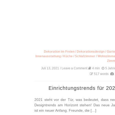
Dekoration im Freien
/
Dekorationsdesign
/
Gart
Innenausstattung
/
Küche
/
Schlafzimmer
/
Wohnzimme
Zimm
Juli 13, 2021
/ Leave a Comment
on
4 min
5 Jahr
Einrichtungstrends
517 words
für
2021
Einrichtungstrends für 20
2021 steht vor der Tür, was bedeutet, dass ne
Designtrends am Horizont stehen! Das neue Ja
ist ein neuer Anfang. Freunde, die […]