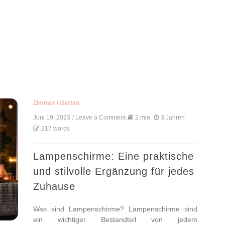
Zimmer
/
Garten
Juni 19, 2023
/ Leave a Comment
on
2 min
3 Jahren
Lampenschirme:
217 words
Eine
praktische
und
Lampenschirme: Eine praktische
stilvolle
und stilvolle Ergänzung für jedes
Ergänzung
für
Zuhause
jedes
Zuhause
Was sind Lampenschirme? Lampenschirme sind
ein wichtiger Bestandteil von jedem