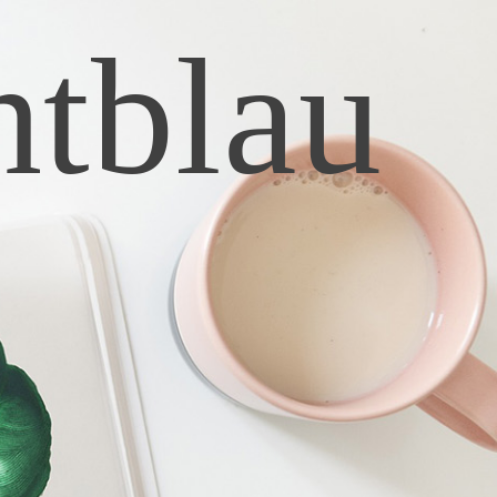
htblau