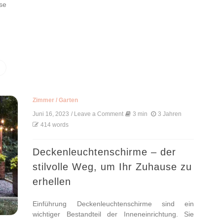
ese
Zimmer
/
Garten
Juni 16, 2023
/ Leave a Comment
on
3 min
3 Jahren
Deckenleuchtenschirme
414 words
–
der
stilvolle
Deckenleuchtenschirme – der
Weg,
stilvolle Weg, um Ihr Zuhause zu
um
Ihr
erhellen
Zuhause
zu
erhellen
Einführung Deckenleuchtenschirme sind ein
wichtiger Bestandteil der Inneneinrichtung. Sie