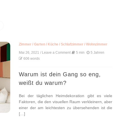
Zimmer
/
Garten
/
Küche
/
Schlafzimmer
/
Wohnzimmer
Mai 26, 2021
/ Leave a Comment
on
5 min
5 Jahren
Warum
606 words
ist
dein
Gang
Warum ist dein Gang so eng,
so
weißt du warum?
eng,
weißt
du
Bei der täglichen Heimdekoration gibt es viele
warum?
Faktoren, die den visuellen Raum verkleinern, aber
einer der am leichtesten zu übersehenden ist die
[…]