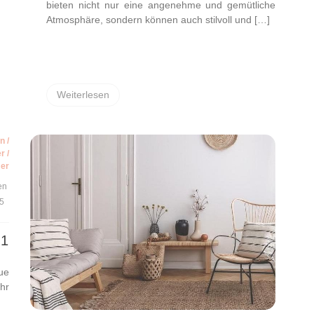
bieten nicht nur eine angenehme und gemütliche
Atmosphäre, sondern können auch stilvoll und […]
Weiterlesen
en
/
r
/
er
en
5
21
ue
hr