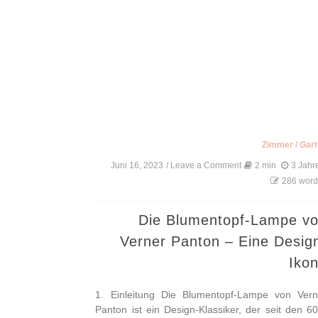
Zimmer
/
Gar
Juni 16, 2023
/ Leave a Comment
on
2 min
3 Jahr
Die
286 word
Blumentopf-
Lampe
von
Die Blumentopf-Lampe v
Verner
Verner Panton – Eine Desig
Panton
–
Iko
Eine
Design-
Ikone
1. Einleitung Die Blumentopf-Lampe von Vern
Panton ist ein Design-Klassiker, der seit den 6