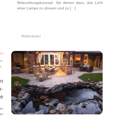
Beleuchtungskonzept. Sie dienen dazu, das Licht
einer Lampe zu streuen und zu […]
Weiterlesen
ten
en
s
on
n-
ne
er
0er