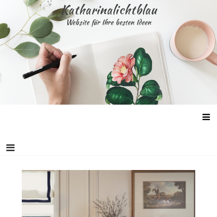
Skip
Katharinalichtblau
to
Website für Ihre besten Ideen
content