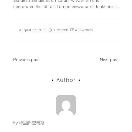
Schalten Sie die Stromzufuhr wieder ein und
überprüfen Sie, ob die Lampe einwandfrei funktioniert.
3 Jahren
413 words
August 27, 2023
Beitragsnavigation
Previous post
Next post
Author
by
特里萨·查韦斯