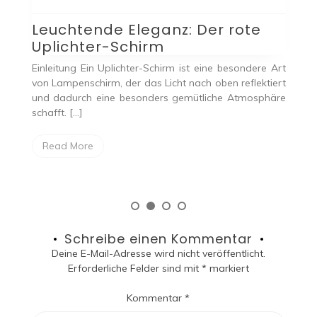
Taklampa über dem
Küchentisch: Eine stilvolle
Beleuchtungslösung
e Art
tiert
Einleitung Die richtige Beleuchtung in der Küche ist von
phäre
großer Bedeutung. Eine moderne und stilvolle Lösung
hierfür ist eine Taklampa, also eine […]
Read More
Schreibe einen Kommentar
Deine E-Mail-Adresse wird nicht veröffentlicht.
Erforderliche Felder sind mit
*
markiert
Kommentar
*