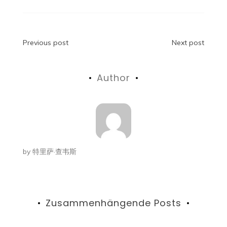
Beitragsnavigation
Previous post
Next post
Author
by
特里萨·查韦斯
Zusammenhängende Posts