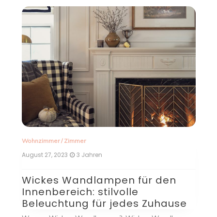
ohnzimmer
/
Zimmer
Zimmer
/
Wo
gust 27, 2023
3 Jahren
August 27, 
ickes Wandlampen für den
Takla
nnenbereich: stilvolle
Küchent
eleuchtung für jedes Zuhause
Beleu