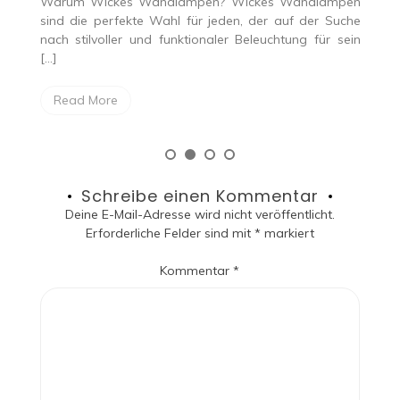
arum Wickes Wandlampen? Wickes Wandlampen
Einleitung 
nd die perfekte Wahl für jeden, der auf der Suche
großer Bed
ch stilvoller und funktionaler Beleuchtung für sein
hierfür ist
]
Read Mo
Read More
Schreibe einen Kommentar
Deine E-Mail-Adresse wird nicht veröffentlicht.
Erforderliche Felder sind mit
*
markiert
Kommentar
*