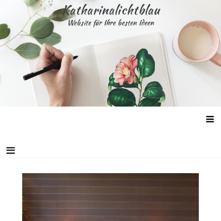
Skip
Katharinalichtblau
to
Website für Ihre besten Ideen
content