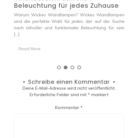
s Zuhause
Beleuchtungslösung
ckes Wandlampen
Einleitung Die richtige Beleuchtung in der Küc
 der auf der Suche
großer Bedeutung. Eine moderne und stilvol
leuchtung für sein
hierfür ist eine Taklampa, also eine […]
Read More
Schreibe einen Kommentar
Deine E-Mail-Adresse wird nicht veröffentlicht.
Erforderliche Felder sind mit
*
markiert
Kommentar
*