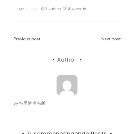
3 Jahren
414 words
Mai 3, 2023
Beitragsnavigation
Previous post
Next post
Author
by
特里萨·查韦斯
Zusammenhängende Posts