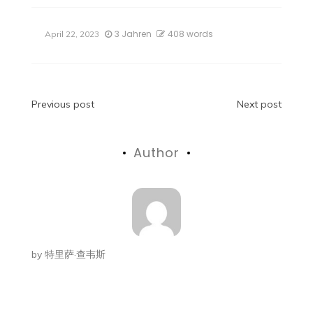
3 Jahren
408 words
April 22, 2023
Beitragsnavigation
Previous post
Next post
Author
by
特里萨·查韦斯