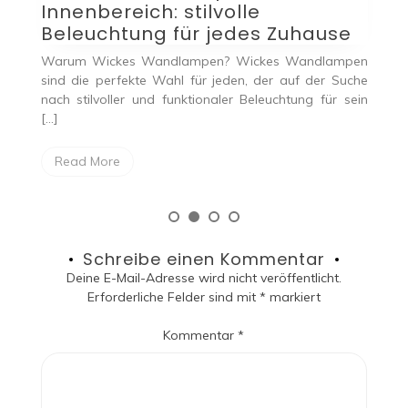
olle
Küchentisch: Eine stilvol
edes Zuhause
Beleuchtungslösung
? Wickes Wandlampen
Einleitung Die richtige Beleuchtung in d
eden, der auf der Suche
großer Bedeutung. Eine moderne und s
ler Beleuchtung für sein
hierfür ist eine Taklampa, also eine […]
Read More
Schreibe einen Kommentar
Deine E-Mail-Adresse wird nicht veröffentlicht.
Erforderliche Felder sind mit
*
markiert
Kommentar
*