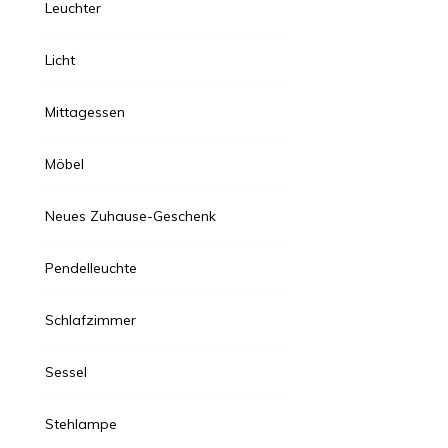
Leuchter
Licht
Mittagessen
Möbel
Neues Zuhause-Geschenk
Pendelleuchte
Zimmer
/
Dekorat
Schlafzimmer
März 26, 2024
Sessel
Kreative
Tipps für
Stehlampe
Die Raumdekora