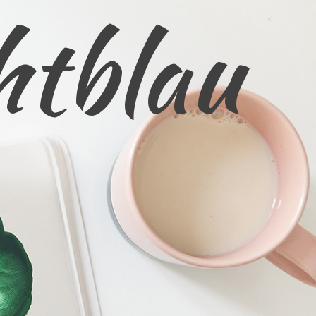
htblau