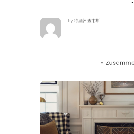
by
特里萨·查韦斯
Zusamme
tion:
Wohnen
chtige Rolle bei