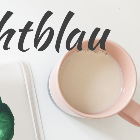
htblau