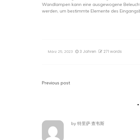
Wandlampen kann eine ausgewogene Beleuchtun
werden, um bestimmte Elemente des Eingangsb
3 Jahren
271 words
März 25, 2023
Beitragsnavigatio
Previous post
by
特里萨·查韦斯