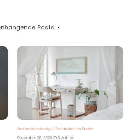
nhängende Posts
Dek
Dez
Kl
Lo
Ein
Si
Acc
R
Dekorationsdesign
/
Dekoration im Freien
Dezember 28, 2023
3 Jahren