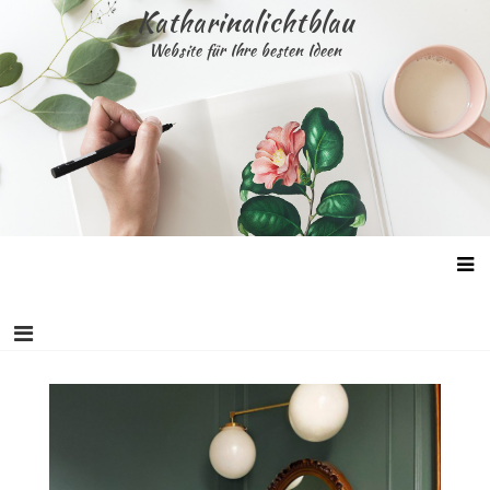
Skip
Katharinalichtblau
to
Website für Ihre besten Ideen
content