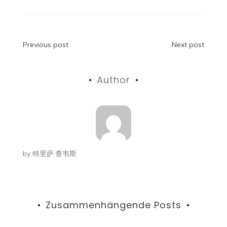
Beitragsnavigation
Previous post
Next post
Author
by
特里萨·查韦斯
Zusammenhängende Posts