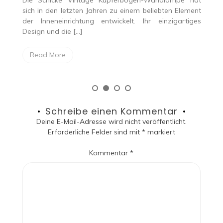
cke Vintage Kupferbogen-Wandlampe hat
Die Beleuchtung ste
n letzten Jahren zu einem beliebten Element
Innenarchitektur da
einrichtung entwickelt. Ihr einzigartiges
Funktion der Sich
 die […]
beeinflusst maßgebl
ore
Read More
Schreibe einen Kommentar
Deine E-Mail-Adresse wird nicht veröffentlicht.
Erforderliche Felder sind mit
*
markiert
Kommentar
*