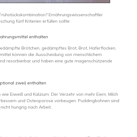
e Frühstückskombination? Ernährungswissenschaftler
hung fünf Kriterien erfüllen sollte:
nahrungsmittel enthalten
gedämpfte Brötchen, gedämpftes Brot, Brot, Haferflocken,
smittel können die Ausscheidung von menschlichem
h und resorbierbar und haben eine gute magenschützende
optional zwei) enthalten
n wie Eiweiß und Kalzium. Der Verzehr von mehr Eiern, Milch
erbessern und Osteoporose vorbeugen. Puddingbohnen sind
icht hungrig nach Arbeit.