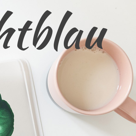
htblau