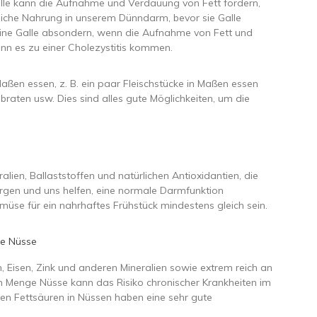
le kann die Aufnahme und Verdauung von Fett fördern,
reiche Nahrung in unserem Dünndarm, bevor sie Galle
eine Galle absondern, wenn die Aufnahme von Fett und
kann es zu einer Cholezystitis kommen.
aßen essen, z. B. ein paar Fleischstücke in Maßen essen
aten usw. Dies sind alles gute Möglichkeiten, um die
lien, Ballaststoffen und natürlichen Antioxidantien, die
rgen und uns helfen, eine normale Darmfunktion
üse für ein nahrhaftes Frühstück mindestens gleich sein.
ge Nüsse
, Eisen, Zink und anderen Mineralien sowie extrem reich an
en Menge Nüsse kann das Risiko chronischer Krankheiten im
ten Fettsäuren in Nüssen haben eine sehr gute