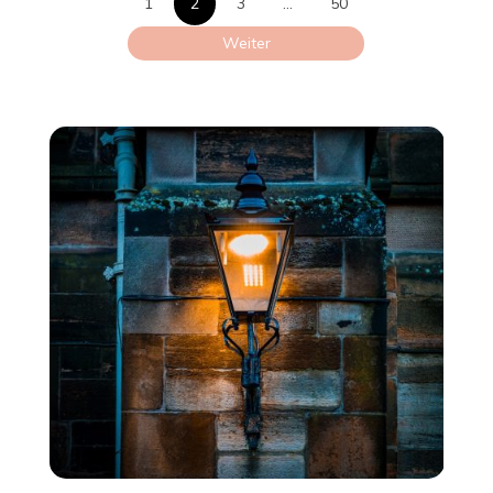
1
2
3
…
50
Beiträge
Weiter