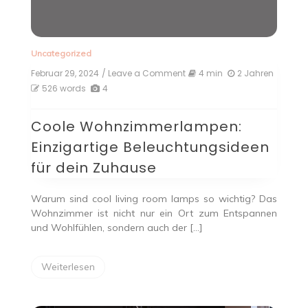
Uncategorized
Februar 29, 2024
/ Leave a Comment
on
4 min
2 Jahren
Coole
526 words
4
Wohnzimmerlampen:
Einzigartige
Coole Wohnzimmerlampen:
Beleuchtungsideen
für
Einzigartige Beleuchtungsideen
dein
Zuhause
für dein Zuhause
Warum sind cool living room lamps so wichtig? Das
Wohnzimmer ist nicht nur ein Ort zum Entspannen
und Wohlfühlen, sondern auch der […]
Weiterlesen