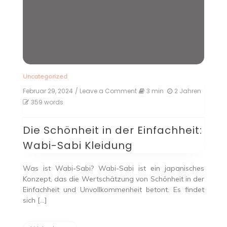
Uncategorized
Februar 29, 2024
/ Leave a Comment
on
3 min
2 Jahren
Die
359 words
Schönheit
in
Die Schönheit in der Einfachheit:
der
Einfachheit:
Wabi-Sabi Kleidung
Wabi-
Sabi
Kleidung
Was ist Wabi-Sabi? Wabi-Sabi ist ein japanisches
Konzept, das die Wertschätzung von Schönheit in der
Einfachheit und Unvollkommenheit betont. Es findet
sich […]