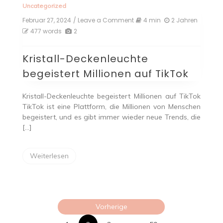
Uncategorized
Februar 27, 2024
/ Leave a Comment
on
4 min
2 Jahren
Kristall-
477 words
2
Deckenleuchte
begeistert
Kristall-Deckenleuchte
Millionen
auf
begeistert Millionen auf TikTok
TikTok
Kristall-Deckenleuchte begeistert Millionen auf TikTok
TikTok ist eine Plattform, die Millionen von Menschen
begeistert, und es gibt immer wieder neue Trends, die
[…]
Weiterlesen
Seitennumme
Vorherige
der