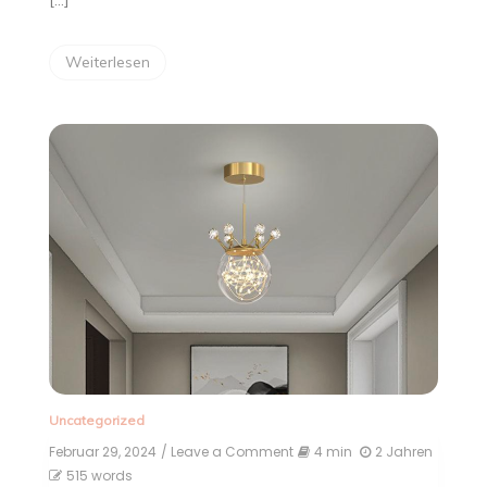
[…]
Weiterlesen
Uncategorized
Februar 29, 2024
/ Leave a Comment
on
4 min
2 Jahren
Klein
515 words