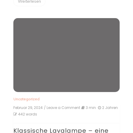
Weiterlesen
Uncategorized
Februar 29, 2024
/ Leave a Comment
on
3 min
2 Jahren
Klassische
442 words
Lavalampe
–
Klassische Lavalampe – eine
eine