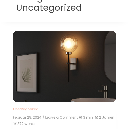
Uncategorized
Uncategorized
Februar 29, 2024
/ Leave a Comment
on
3 min
2 Jahren
Wandleuchten
372 words
für