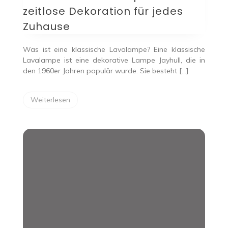
zeitlose
zeitlose Dekoration für jedes
Dekoration
für
Zuhause
jedes
Zuhause
Was ist eine klassische Lavalampe? Eine klassische
Lavalampe ist eine dekorative Lampe Jayhull, die in
den 1960er Jahren populär wurde. Sie besteht […]
Weiterlesen