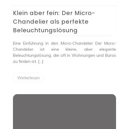
aber
fein:
Klein aber fein: Der Micro-
Der
Micro-
Chandelier als perfekte
Chandelier
als
Beleuchtungslösung
perfekte
Beleuchtungslösung
Eine Einführung in den Micro-Chandelier Der Micro-
Chandelier ist eine kleine, aber elegante
Beleuchtungslösung, die oft in Wohnungen und Büros
zu finden ist. […]
Weiterlesen