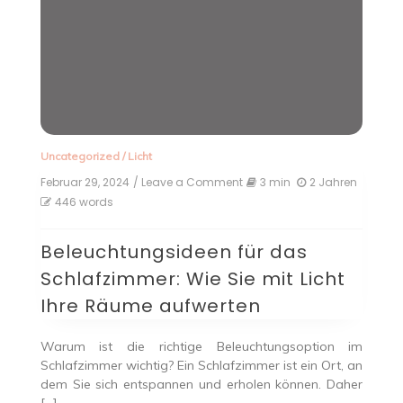
Uncategorized
/
Licht
Februar 29, 2024
/ Leave a Comment
on
3 min
2 Jahren
Beleuchtungsideen
446 words
für
das
Beleuchtungsideen für das
Schlafzimmer:
Wie
Schlafzimmer: Wie Sie mit Licht
Sie
mit
Ihre Räume aufwerten
Licht
Ihre
Räume
Warum ist die richtige Beleuchtungsoption im
aufwerten
Schlafzimmer wichtig? Ein Schlafzimmer ist ein Ort, an
dem Sie sich entspannen und erholen können. Daher