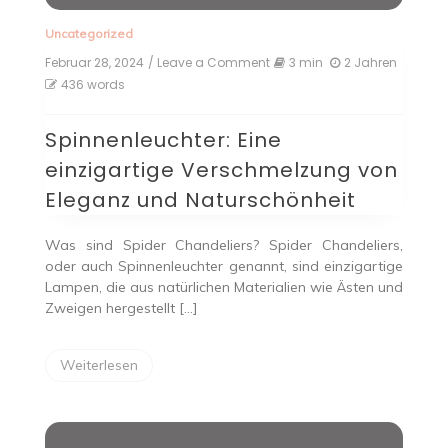
Uncategorized
Februar 28, 2024
/ Leave a Comment
on
3 min
2 Jahren
Spinnenleuchter:
436 words
Eine
einzigartige
Spinnenleuchter: Eine
Verschmelzung
von
einzigartige Verschmelzung von
Eleganz
und
Eleganz und Naturschönheit
Naturschönheit
Was sind Spider Chandeliers? Spider Chandeliers,
oder auch Spinnenleuchter genannt, sind einzigartige
Lampen, die aus natürlichen Materialien wie Ästen und
Zweigen hergestellt […]
Weiterlesen