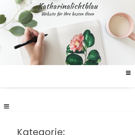
Skip
Katharinalichtblau
to
Website für Ihre besten Ideen
content
Kategorie: