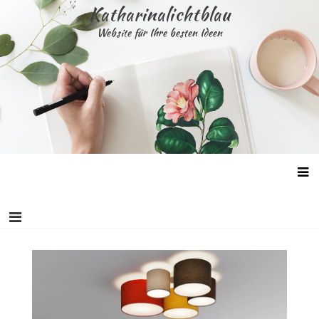
Skip
Katharinalichtblau
to
Website für Ihre besten Ideen
content