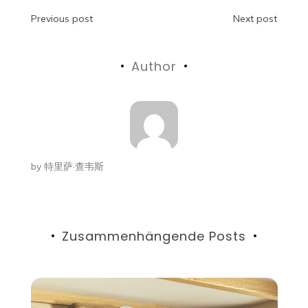
Beitragsnavigation
Previous post
Next post
Author
by
特里萨·查韦斯
Zusammenhängende Posts