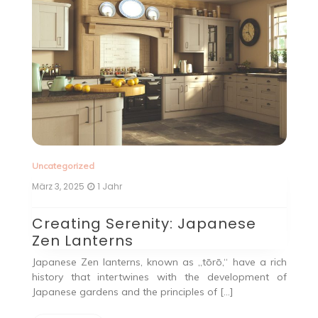
Uncategorized
Juni 11, 2024
2 Jahren
 Japanese
Handytasche mit Geldbö
Praktisches Accessoire fü
unterwegs
 „tōrō,“ have a rich
 the development of
Die Handytasche mit Geldbörse ist e
les of […]
praktisches Accessoire, das die Funktion
Geldbörse mit dem Schutz