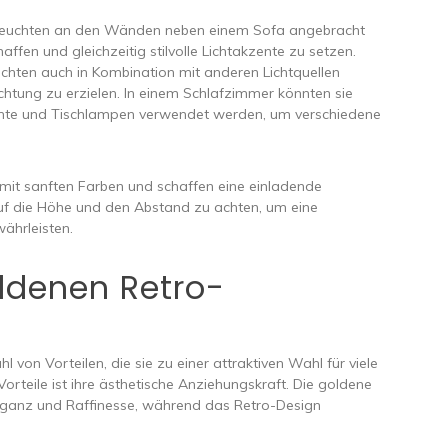
euchten an den Wänden neben einem Sofa angebracht
fen und gleichzeitig stilvolle Lichtakzente zu setzen.
hten auch in Kombination mit anderen Lichtquellen
htung zu erzielen. In einem Schlafzimmer könnten sie
chte und Tischlampen verwendet werden, um verschiedene
it sanften Farben und schaffen eine einladende
auf die Höhe und den Abstand zu achten, um eine
ährleisten.
oldenen Retro-
von Vorteilen, die sie zu einer attraktiven Wahl für viele
Vorteile ist ihre ästhetische Anziehungskraft. Die goldene
eganz und Raffinesse, während das Retro-Design