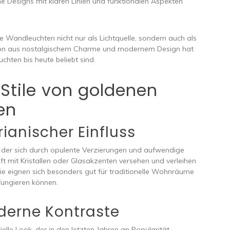
he Designs mit klaren Linien und funktionalen Aspekten
 Wandleuchten nicht nur als Lichtquelle, sondern auch als
tion aus nostalgischem Charme und modernem Design hat
hten bis heute beliebt sind.
Stile von goldenen
en
orianischer Einfluss
luss, der sich durch opulente Verzierungen und aufwendige
ft mit Kristallen oder Glasakzenten versehen und verleihen
e eignen sich besonders gut für traditionelle Wohnräume
fungieren können.
oderne Kontraste
ielle Look, der in den letzten Jahren an Popularität