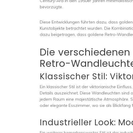
Century-Ära in den 1950er Jahren minimalistisc
bevorzugte.
Diese Entwicklungen führten dazu, dass goldene
Kunstobjekte betrachtet wurden. Die Kombina
dazu beigetragen, dass goldene Retro-Wandleuc
Die verschiedenen 
Retro-Wandleucht
Klassischer Stil: Vikt
Ein klassischer Stil ist der viktorianische Einf
Details auszeichnet. Diese Wandleuchten sind o
jedem Raum eine majestätische Atmosphäre. Si
oder elegante Esszimmer, wo sie als Blickfang 
Industrieller Look: M
Ein weiterer bemerkenswerter Stil ist der industr