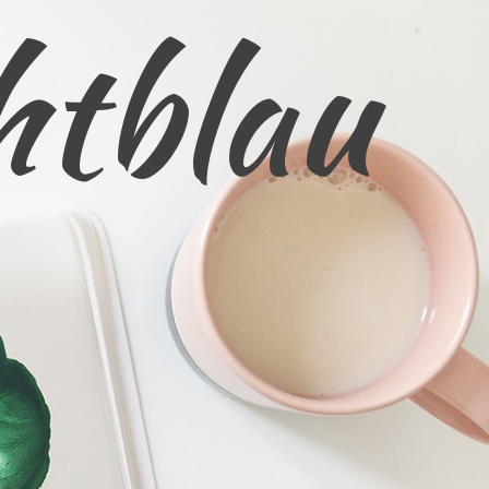
htblau