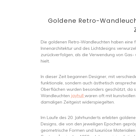
Goldene Retro-Wandleucht
Die goldenen Retro-Wandleuchten haben eine fas
Innenarchitektur und des Lichtdesigns verwurzelt
zurückverfolgen, als die Verwendung von Gas- 
hielt.
In dieser Zeit begannen Designer, mit verschied
funktionale, sondern auch ästhetisch ansprech
Oberflächen wurden besonders geschätzt, da si
Wandleuchten
jayhull
waren oft mit kunstvollen
damaligen Zeitgeist widerspiegelten.
Im Laufe des 20. Jahrhunderts erlebten golden
Designs, die von den jeweiligen Epochen gepr
geometrische Formen und luxuriöse Materialien 