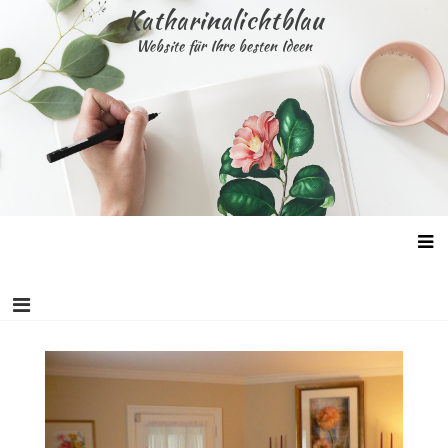
Skip
Katharinalichtblau
to
Website für Ihre besten Ideen
content