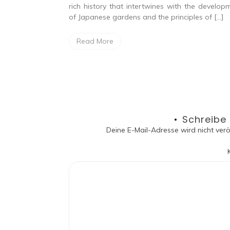
rich history that intertwines with the develop
 mit Licht und
of Japanese gardens and the principles of […]
l von Vorteilen,
e Funktionalität
Read More
Schreibe
Deine E-Mail-Adresse wird nicht veröf