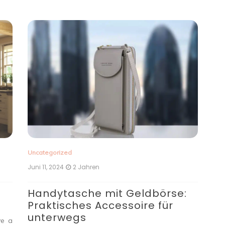
Uncategorized
Unc
Juni 11, 2024
2 Jahren
Mär
e
Handytasche mit Geldbörse:
Ti
Praktisches Accessoire für
K
unterwegs
Ar
ve a