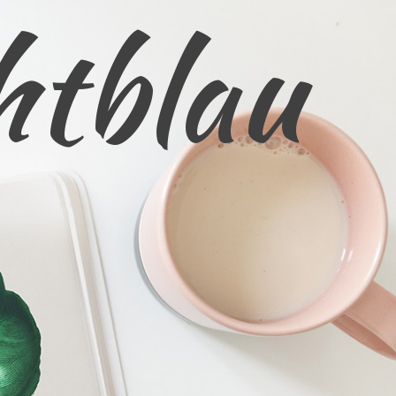
htblau