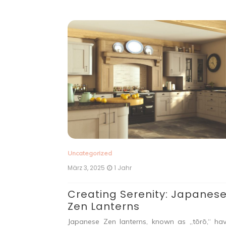
Uncategorized
März 3, 2025
1 Jahr
Creating Serenity: Japanes
it Licht
Zen Lanterns
Japanese Zen lanterns, known as „tōrō,“ ha