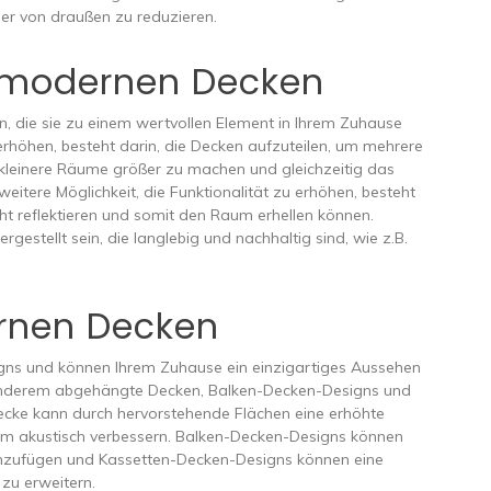
r von draußen zu reduzieren.
n modernen Decken
 die sie zu einem wertvollen Element in Ihrem Zuhause
 erhöhen, besteht darin, die Decken aufzuteilen, um mehrere
 kleinere Räume größer zu machen und gleichzeitig das
itere Möglichkeit, die Funktionalität zu erhöhen, besteht
icht reflektieren und somit den Raum erhellen können.
estellt sein, die langlebig und nachhaltig sind, wie z.B.
rnen Decken
gns und können Ihrem Zuhause ein einzigartiges Aussehen
r anderem abgehängte Decken, Balken-Decken-Designs und
cke kann durch hervorstehende Flächen eine erhöhte
um akustisch verbessern. Balken-Decken-Designs können
inzufügen und Kassetten-Decken-Designs können eine
 zu erweitern.