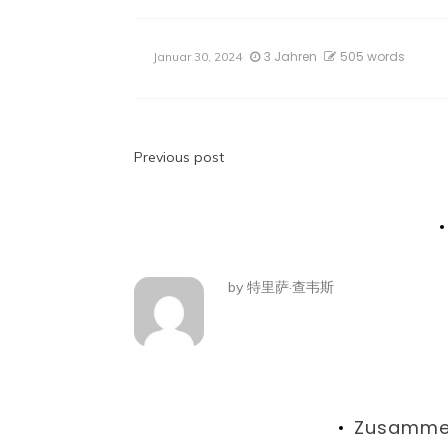
3 Jahren
505 words
Januar 30, 2024
Beitragsnavigatio
Previous post
by
特里萨·查韦斯
Zusamme