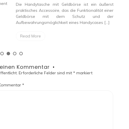
ment
Die Handytasche mit Geldbörse ist ein äußerst
Ein
praktisches Accessoire, das die Funktionalität einer
Lam
Geldbörse mit dem Schutz und der
Arb
Aufbewahrungsmöglichkeit eines Handycases […]
R
Read More
 einen Kommentar
fentlicht.
Erforderliche Felder sind mit
*
markiert
Kommentar
*