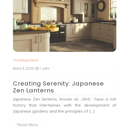
Uncategorized
Juni 11, 2024
2 Jahren
erenity: Japanese
Handytasche mit
ns
Praktisches Acce
unterwegs
rns, known as „tōrō,“ have a rich
rtwines with the development of
Die Handytasche mit Gel
nd the principles of […]
praktisches Accessoire, das
Geldbörse mit de
Aufbewahrungsmöglichkeit 