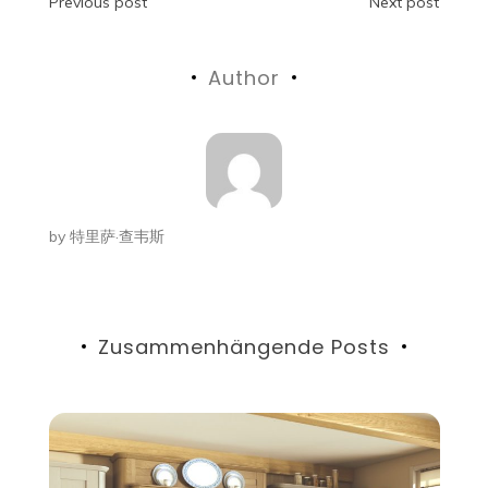
Beitragsnavigation
Previous post
Next post
Author
by
特里萨·查韦斯
Zusammenhängende Posts