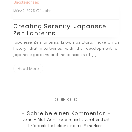
Uncategorized
 Jahr
Juni 11, 2024
2 Jahren
 Serenity: Japanese
Handytasche m
erns
Praktisches Ac
unterwegs
anterns, known as „tōrō,“ have a rich
intertwines with the development of
Die Handytasche mit
ns and the principles of […]
praktisches Accessoire
Geldbörse mit 
Aufbewahrungsmöglichk
Read More
Schreibe einen Kommentar
Deine E-Mail-Adresse wird nicht veröffentlicht.
Erforderliche Felder sind mit
*
markiert