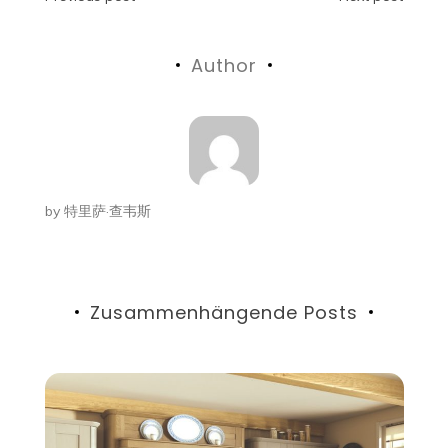
Beitragsnavigation
Author
by
特里萨·查韦斯
Zusammenhängende Posts