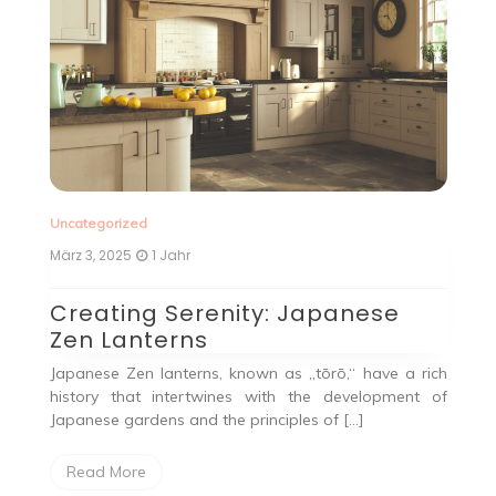
Uncategorized
Juni 11, 2024
2 Jahren
Handytasche mit Geldbörse:
Praktisches Accessoire für
unterwegs
 rich
nt of
Die Handytasche mit Geldbörse ist ein äußerst
praktisches Accessoire, das die Funktionalität einer
Geldbörse mit dem Schutz und der
Aufbewahrungsmöglichkeit eines Handycases […]