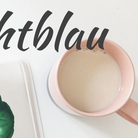
htblau