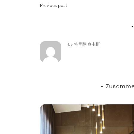
Beitragsnavigatio
Previous post
by
特里萨·查韦斯
Zusamme