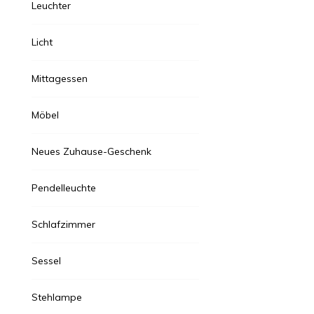
Leuchter
Licht
Mittagessen
Möbel
Neues Zuhause-Geschenk
Pendelleuchte
Schlafzimmer
t
Licht
i 8, 2026
2 Monaten
Juli 15, 2026
3
Sessel
eue chinesische Bambus-
Moderne
Stehlampe
tehlampe für Teeraum
für Haus