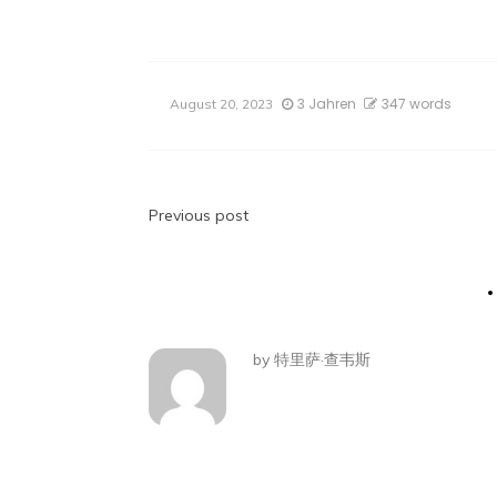
3 Jahren
347 words
August 20, 2023
Beitragsnavigatio
Previous post
by
特里萨·查韦斯