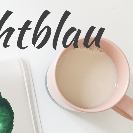
htblau