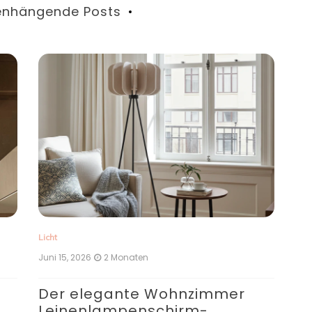
nhängende Posts
Licht
Lich
Juni 15, 2026
2 Monaten
Jun
Der elegante Wohnzimmer
N
Leinenlampenschirm-
S