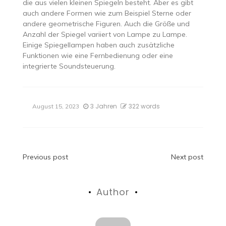
die aus vielen kleinen Spiegeln besteht. Aber es gibt
auch andere Formen wie zum Beispiel Sterne oder
andere geometrische Figuren. Auch die Größe und
Anzahl der Spiegel variiert von Lampe zu Lampe.
Einige Spiegellampen haben auch zusätzliche
Funktionen wie eine Fernbedienung oder eine
integrierte Soundsteuerung.
3 Jahren
322 words
August 15, 2023
Beitragsnavigation
Previous post
Next post
Author