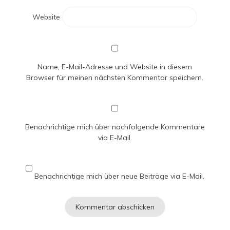
Website
Name, E-Mail-Adresse und Website in diesem
Browser für meinen nächsten Kommentar speichern.
Benachrichtige mich über nachfolgende Kommentare
via E-Mail.
Benachrichtige mich über neue Beiträge via E-Mail.