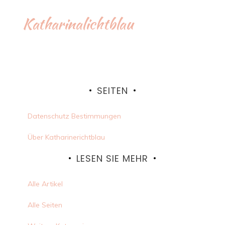
Katharinalichtblau
SEITEN
Datenschutz Bestimmungen
Über Katharinerichtblau
LESEN SIE MEHR
Alle Artikel
Alle Seiten