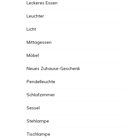
Leckeres Essen
Leuchter
Licht
Mittagessen
Möbel
Neues Zuhause-Geschenk
Pendelleuchte
Schlafzimmer
Sessel
Stehlampe
Tischlampe