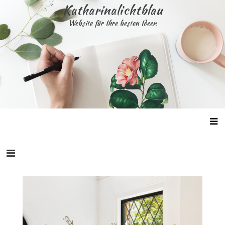
Skip
Katharinalichtblau
to
Website für Ihre besten Ideen
content