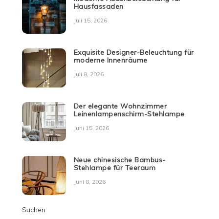
Hausfassaden
Juli 15, 2026
Exquisite Designer-Beleuchtung für
moderne Innenräume
Juli 8, 2026
Der elegante Wohnzimmer
Leinenlampenschirm-Stehlampe
Juni 15, 2026
Neue chinesische Bambus-
Stehlampe für Teeraum
Juni 8, 2026
Suchen