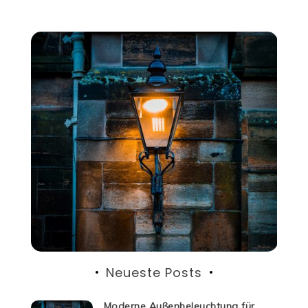
Neueste Posts
Moderne Außenbeleuchtung für