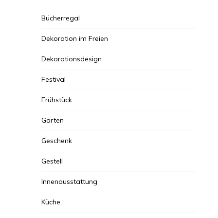
Bücherregal
Dekoration im Freien
Dekorationsdesign
Festival
Frühstück
Garten
Geschenk
Gestell
Innenausstattung
Küche