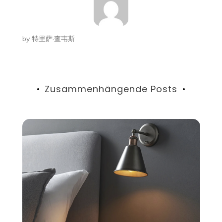
by
特里萨·查韦斯
Zusammenhängende Posts