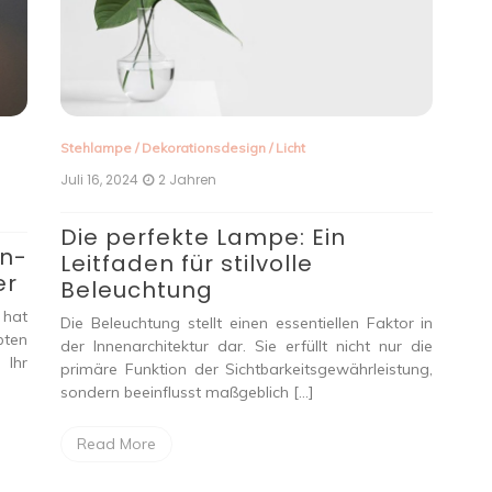
W
N
Wan
Rol
Rau
Stehlampe
/
Dekorationsdesign
/
Licht
R
Juli 16, 2024
2 Jahren
Die perfekte Lampe: Ein
en-
Leitfaden für stilvolle
er
Beleuchtung
 hat
Die Beleuchtung stellt einen essentiellen Faktor in
bten
der Innenarchitektur dar. Sie erfüllt nicht nur die
 Ihr
primäre Funktion der Sichtbarkeitsgewährleistung,
sondern beeinflusst maßgeblich […]
Read More