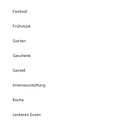
Festival
Frühstück
Garten
Geschenk
Gestell
Innenausstattung
orationsdesign
Küche
 17, 2024
2 Jahren
Leckeres Essen
e Schönheit der