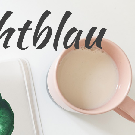
htblau