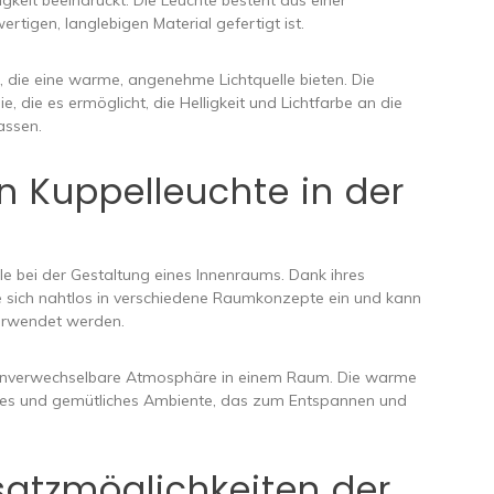
igkeit beeindruckt. Die Leuchte besteht aus einer
tigen, langlebigen Material gefertigt ist.
 die eine warme, angenehme Lichtquelle bieten. Die
e, die es ermöglicht, die Helligkeit und Lichtfarbe an die
assen.
en Kuppelleuchte in der
lle bei der Gestaltung eines Innenraums. Dank ihres
ie sich nahtlos in verschiedene Raumkonzepte ein und kann
verwendet werden.
e unverwechselbare Atmosphäre in einem Raum. Die warme
es und gemütliches Ambiente, das zum Entspannen und
nsatzmöglichkeiten der