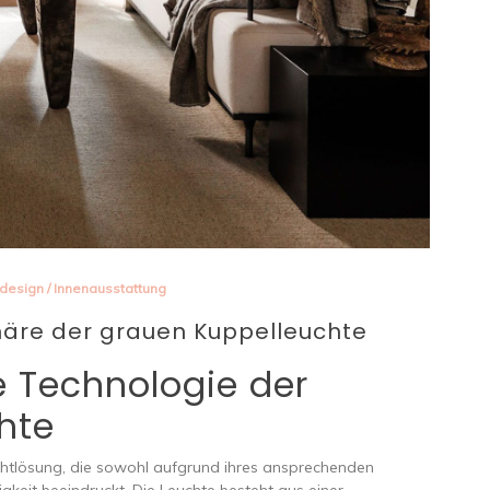
sdesign
/
Innenausstattung
äre der grauen Kuppelleuchte
e Technologie der
hte
ichtlösung, die sowohl aufgrund ihres ansprechenden