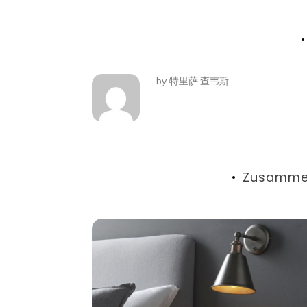
by
特里萨·查韦斯
Zusamme