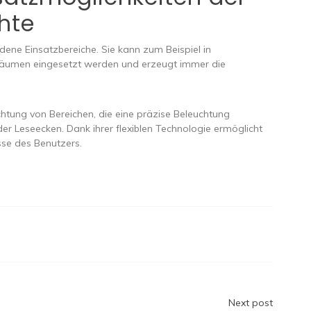
hte
edene Einsatzbereiche. Sie kann zum Beispiel in
äumen eingesetzt werden und erzeugt immer die
uchtung von Bereichen, die eine präzise Beleuchtung
der Leseecken. Dank ihrer flexiblen Technologie ermöglicht
sse des Benutzers.
n
Next post