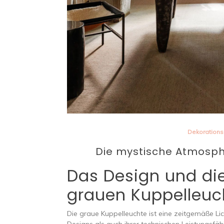
Dekoration
Die mystische Atmosph
Das Design und di
grauen Kuppelleuc
Die graue Kuppelleuchte ist eine zeitgemäße L