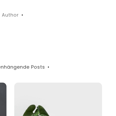
Author
nhängende Posts
Dek
Juni
Di