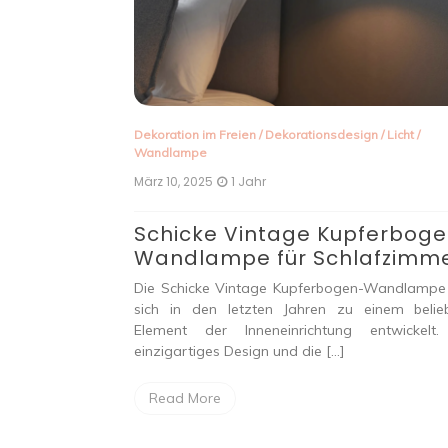
en
Dekoration im Freien
/
Dekorationsdesign
/
Licht
/
Wandlampe
März 10, 2025
1 Jahr
Schicke Vintage Kupferbog
kleine
Wandlampe für Schlafzimm
Die Schicke Vintage Kupferbogen-Wandlampe
ben sich in den
sich in den letzten Jahren zu einem belie
m beliebten
Element der Inneneinrichtung entwickelt.
 Gastronomie
einzigartiges Design und die […]
 sich durch ihre
Read More