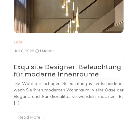
Licht
Licht
Juli 8, 2026
1 Monat
Juni 
Exquisite Designer-Beleuchtung
De
für moderne Innenräume
Le
St
Die Wahl der richtigen Beleuchtung ist entscheidend,
wenn Sie Ihren modernen Wohnraum in eine Oase der
Will
Eleganz und Funktionalität verwandeln möchten. Es
„el
[…]
Steh
Wohn
Read More
Re