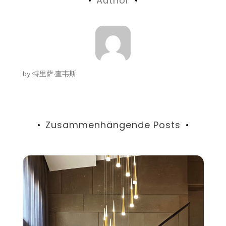
Author
by
特里萨·查韦斯
Zusammenhängende Posts