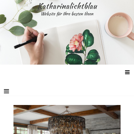
Skip
Katharinalichtblau
to
Website für Ihre besten Ideen
content