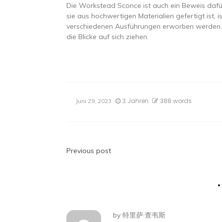
Die Workstead Sconce ist auch ein Beweis dafür
sie aus hochwertigen Materialien gefertigt ist, 
verschiedenen Ausführungen erworben werden. D
die Blicke auf sich ziehen.
3 Jahren
388 words
Juni 29, 2023
Beitragsnavigatio
Previous post
by
特里萨·查韦斯