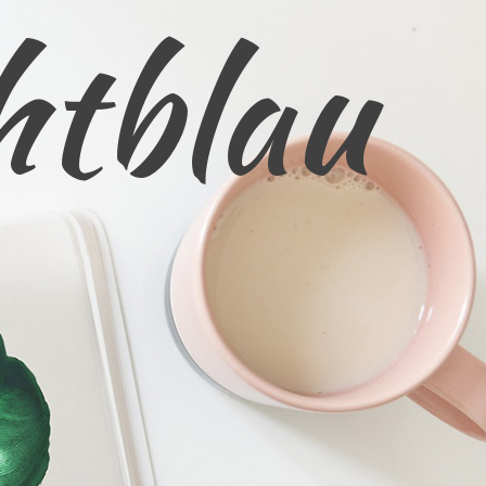
htblau