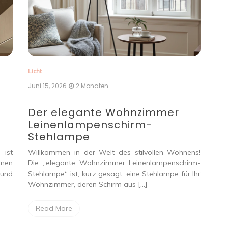
Licht
Lich
Juni 15, 2026
2 Monaten
Jun
Der elegante Wohnzimmer
N
Leinenlampenschirm-
S
Stehlampe
Ab
Anf
ist
Willkommen in der Welt des stilvollen Wohnens!
Bam
nen
Die „elegante Wohnzimmer Leinenlampenschirm-
nur
und
Stehlampe“ ist, kurz gesagt, eine Stehlampe für Ihr
Wohnzimmer, deren Schirm aus […]
R
Read More