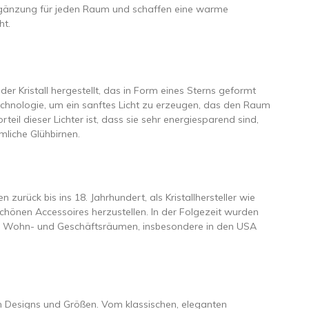
rgänzung für jeden Raum und schaffen eine warme
ht.
oder Kristall hergestellt, das in Form eines Sterns geformt
Technologie, um ein sanftes Licht zu erzeugen, das den Raum
rteil dieser Lichter ist, dass sie sehr energiesparend sind,
mliche Glühbirnen.
n zurück bis ins 18. Jahrhundert, als Kristallhersteller wie
hönen Accessoires herzustellen. In der Folgezeit wurden
t in Wohn- und Geschäftsräumen, insbesondere in den USA
enen Designs und Größen. Vom klassischen, eleganten