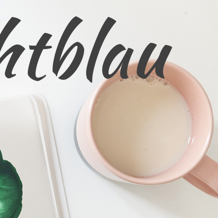
htblau