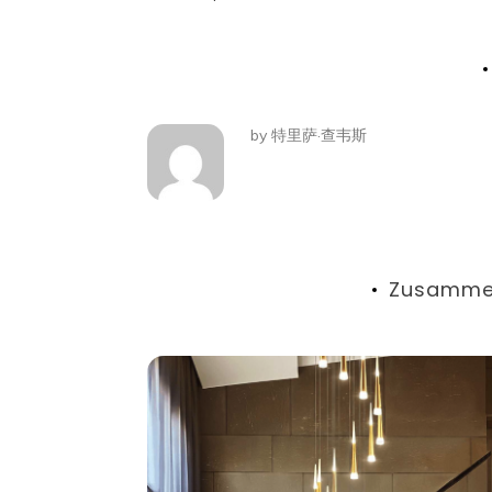
Beitragsnavigatio
by
特里萨·查韦斯
Zusamme