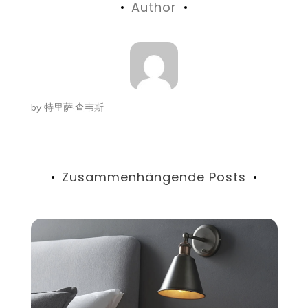
Author
by
特里萨·查韦斯
Zusammenhängende Posts