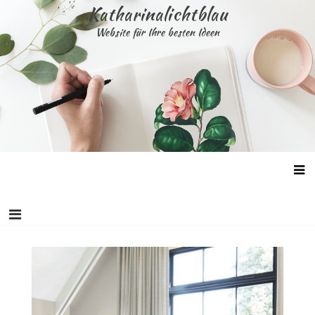
Skip
Katharinalichtblau
to
Website für Ihre besten Ideen
content