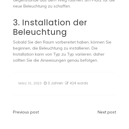
Gegenstände aus dem Weg räumen, um Platz für die
neue Beleuchtung zu schaffen.
3. Installation der
Beleuchtung
Sobald Sie den Raum vorbereitet haben, können Sie
beginnen, die Beleuchtung zu installieren. Die
Installation kann von Typ zu Typ variieren, daher
sollten Sie die Anweisungen genau befolgen.
3 Jahren
424 words
März 31, 2023
Beitragsnavigation
Previous post
Next post