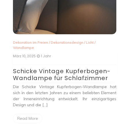
Stehlampe
/
Dekorationsdesign
/
Licht
Juli 16, 2024
2 Jahren
Die perfekte Lampe: Ein
-
Leitfaden für stilvolle
Beleuchtung
 hat
Die Beleuchtung stellt einen essentiellen Faktor in der
ment
Innenarchitektur dar. Sie erfüllt nicht nur die primäre
iges
Funktion der Sichtbarkeitsgewährleistung, sondern
beeinflusst maßgeblich […]
Read More