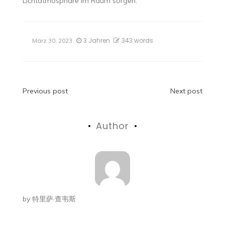
Lichtatmosphäre im Raum sorgen.
3 Jahren
343 words
März 30, 2023
Beitragsnavigation
Previous post
Next post
Author
by
特里萨·查韦斯