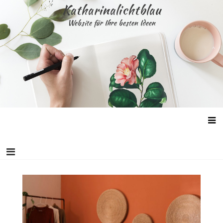
Skip
Katharinalichtblau
to
Website für Ihre besten Ideen
content