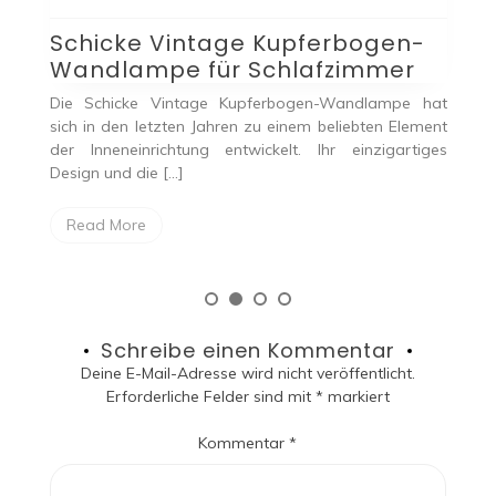
Die perfekte Lampe: Ein
pferbogen-
Leitfaden für stilvolle
lafzimmer
Beleuchtung
ogen-Wandlampe hat
Die Beleuchtung stellt einen essentiellen 
nem beliebten Element
Innenarchitektur dar. Sie erfüllt nicht nu
t. Ihr einzigartiges
Funktion der Sichtbarkeitsgewährleistu
beeinflusst maßgeblich […]
Read More
Schreibe einen Kommentar
Deine E-Mail-Adresse wird nicht veröffentlicht.
Erforderliche Felder sind mit
*
markiert
Kommentar
*