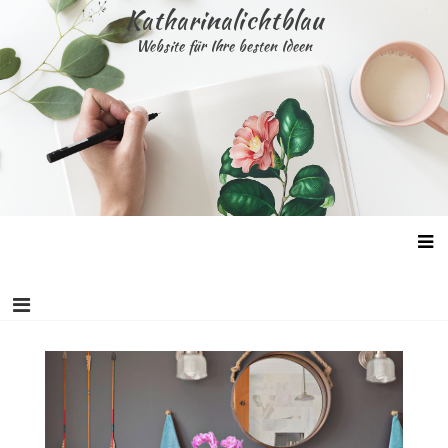
Skip
Katharinalichtblau
to
Website für Ihre besten Ideen
content