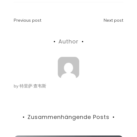
Beitragsnavigation
Previous post
Next post
Author
by
特里萨·查韦斯
Zusammenhängende Posts