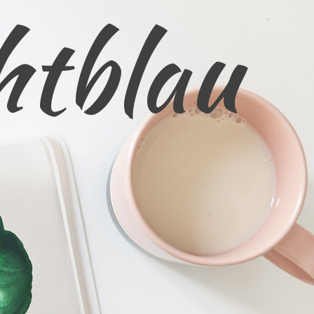
htblau