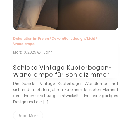
Stehlampe
/
Dekorationsdesign
/
Licht
Juli 16, 2024
2 Jahren
Die perfekte Lampe: Ein
-
Leitfaden für stilvolle
Beleuchtung
 hat
Die Beleuchtung stellt einen essentiellen Faktor in der
ment
Innenarchitektur dar. Sie erfüllt nicht nur die primäre
iges
Funktion der Sichtbarkeitsgewährleistung, sondern
beeinflusst maßgeblich […]
Read More