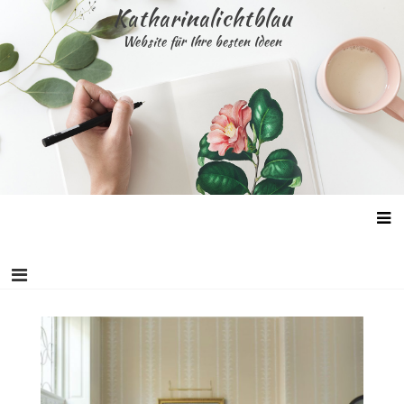
Skip
Katharinalichtblau
to
Website für Ihre besten Ideen
content